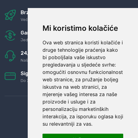
Brza i sigurna dostava
Već za nekoliko dana kod vas
Mi koristimo kolačiće
Garancija u povrat novaca
Jednostavno pravilo: Roba za novac
Ova web stranica koristi kolačiće i
druge tehnologije praćenja kako
24/7 odlična podrška
bi poboljšala vaše iskustvo
Naši agenti uvijek na raspolaganju
pregledavanja u sljedeće svrhe:
omogućiti osnovnu funkcionalnost
Sigurno obročno plaćanje
web stranice
,
za pružanje boljeg
Do 24 rata bez kamata
iskustva na web stranici
,
za
mjerenje vašeg interesa za naše
proizvode i usluge i za
personalizaciju marketinških
interakcija
,
za isporuku oglasa koji
su relevantniji za vas
.