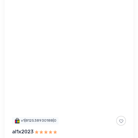
v1|812538930188|0
al1x2023