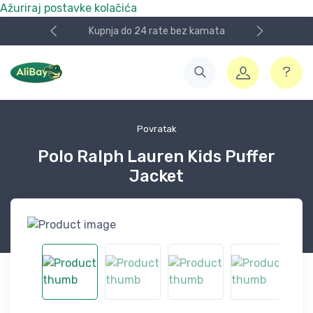
Ažuriraj postavke kolačića
kamata
Nismo više e.Bay.hr. Postali smo AliBay!
Povratak
Polo Ralph Lauren Kids Puffer
Jacket