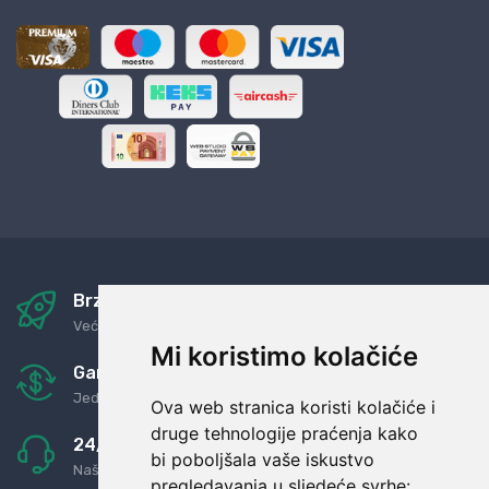
Brza i sigurna dostava
Već za nekoliko dana kod vas
Mi koristimo kolačiće
Garancija u povrat novaca
Jednostavno pravilo: Roba za novac
Ova web stranica koristi kolačiće i
druge tehnologije praćenja kako
24/7 odlična podrška
bi poboljšala vaše iskustvo
Naši agenti uvijek na raspolaganju
pregledavanja u sljedeće svrhe: