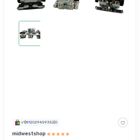
v1|812029459352|0
midwestshop