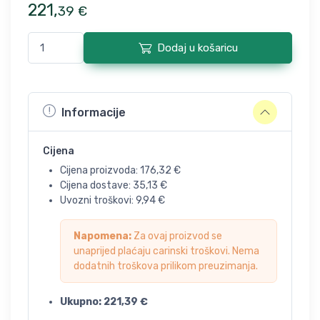
221
,
39
€
Dodaj u košaricu
Informacije
Cijena
Cijena proizvoda:
176,32
€
Cijena dostave:
35,13
€
Uvozni troškovi:
9,94
€
Napomena:
Za ovaj proizvod se
unaprijed plaćaju carinski troškovi. Nema
dodatnih troškova prilikom preuzimanja.
Ukupno:
221,39
€