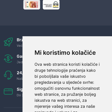
Brza i sigurna dostava
Već za nekoliko dana kod vas
Mi koristimo kolačiće
Garancija u povrat novaca
Jednostavno pravilo: Roba za novac
Ova web stranica koristi kolačiće i
druge tehnologije praćenja kako
24/7 odlična podrška
bi poboljšala vaše iskustvo
Naši agenti uvijek na raspolaganju
pregledavanja u sljedeće svrhe:
omogućiti osnovnu funkcionalnost
Sigurno obročno plaćanje
web stranice
,
za pružanje boljeg
Do 24 rata bez kamata
iskustva na web stranici
,
za
mjerenje vašeg interesa za naše