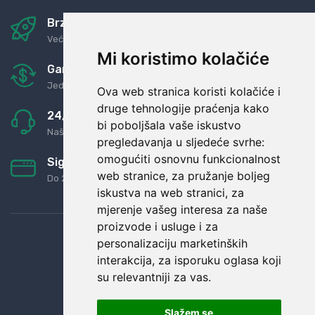
Brza i sigurna dostava
Već za nekoliko dana kod vas
Mi koristimo kolačiće
Garancija u povrat novaca
Jednostavno pravilo: Roba za novac
Ova web stranica koristi kolačiće i
druge tehnologije praćenja kako
24/7 odlična podrška
bi poboljšala vaše iskustvo
Naši agenti uvijek na raspolaganju
pregledavanja u sljedeće svrhe:
omogućiti osnovnu funkcionalnost
Sigurno obročno plaćanje
web stranice
,
za pružanje boljeg
Do 24 rata bez kamata
iskustva na web stranici
,
za
mjerenje vašeg interesa za naše
proizvode i usluge i za
personalizaciju marketinških
interakcija
,
za isporuku oglasa koji
su relevantniji za vas
.
Slažem se