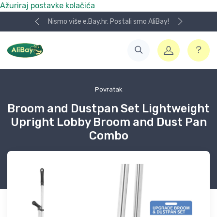
Ažuriraj postavke kolačića
Nismo više e.Bay.hr. Postali smo AliBay!
Povratak
Broom and Dustpan Set Lightweight
Upright Lobby Broom and Dust Pan
Combo