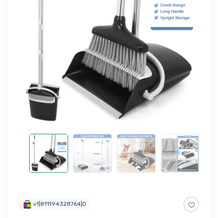
v1|811194328764|0