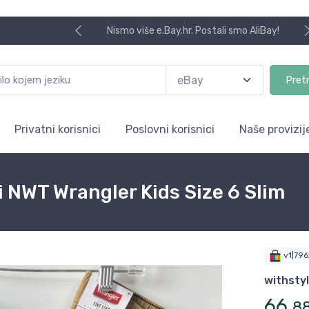
Nismo više e.Bay.hr. Postali smo AliBay!
Pret
Privatni korisnici
Poslovni korisnici
Naše provizij
 NWT Wrangler Kids Size 6 Slim
v1|79
withsty
66
,
8