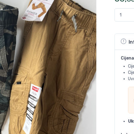
In
Cijena
Cij
Ci
Uvo
Uk