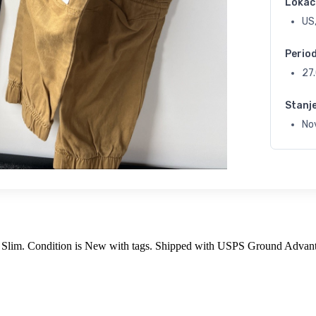
Lokac
US,
Perio
27
Stanj
No