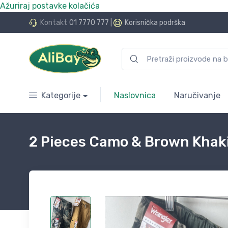
Ažuriraj postavke kolačića
do 24 rate bez kamata
Kontakt
01 7770 777
|
Korisnička podrška
Kategorije
Naslovnica
Naručivanje
2 Pieces Camo & Brown Khaki