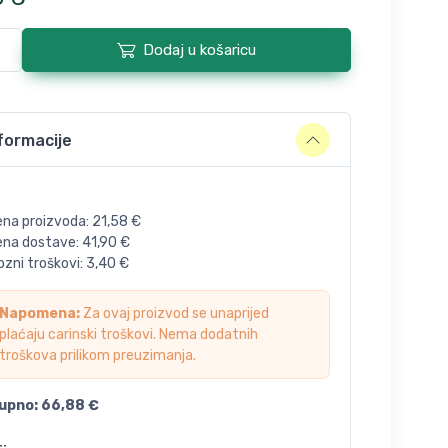
Dodaj u košaricu
formacije
ena proizvoda:
21,58
€
jena dostave:
41,90
€
zni troškovi:
3,40
€
Napomena:
Za ovaj proizvod se unaprijed
plaćaju carinski troškovi. Nema dodatnih
troškova prilikom preuzimanja.
upno:
66,88
€