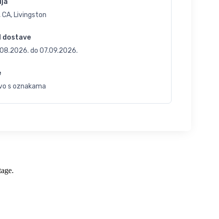
ija
 CA, Livingston
d dostave
.08.2026.
do
07.09.2026.
e
vo s oznakama