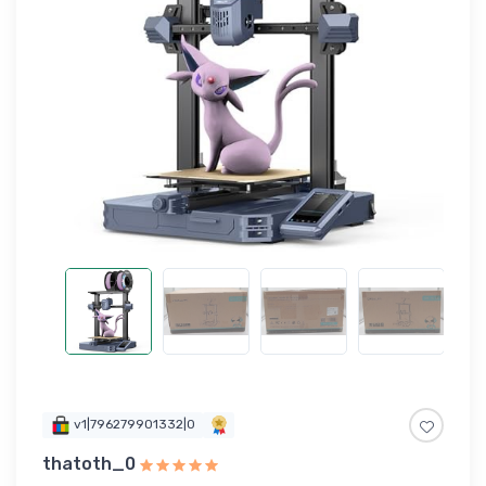
v1|796279901332|0
thatoth_0