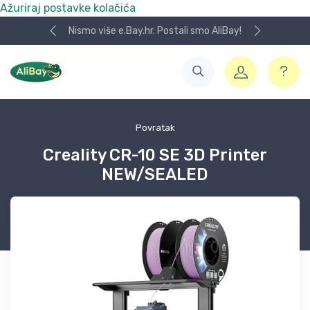
Ažuriraj postavke kolačića
Nismo više e.Bay.hr. Postali smo AliBay!
Povratak
Creality CR-10 SE 3D Printer
NEW/SEALED