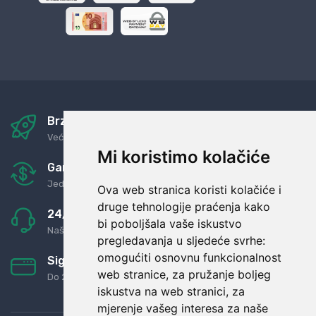
Brza i sigurna dostava
Već za nekoliko dana kod vas
Mi koristimo kolačiće
Garancija u povrat novaca
Jednostavno pravilo: Roba za novac
Ova web stranica koristi kolačiće i
druge tehnologije praćenja kako
24/7 odlična podrška
bi poboljšala vaše iskustvo
Naši agenti uvijek na raspolaganju
pregledavanja u sljedeće svrhe:
omogućiti osnovnu funkcionalnost
Sigurno obročno plaćanje
web stranice
,
za pružanje boljeg
Do 24 rata bez kamata
iskustva na web stranici
,
za
mjerenje vašeg interesa za naše