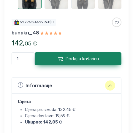
v1|796124699968|0
bunakn_48
142
,
05
€
Dodaj u košaricu
Informacije
Cijena
Cijena proizvoda:
122,45
€
Cijena dostave:
19,59
€
Ukupno:
142,05
€