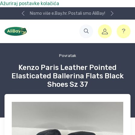
Ažuriraj postavke kolačića
Nismo više e.Bay.hr. Postali smo AliBay!
Povratak
Kenzo Paris Leather Pointed
Elasticated Ballerina Flats Black
Shoes Sz 37