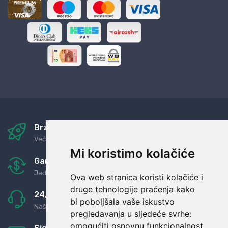
Brza i sigurna dostava
Već za nekoliko dana kod vas
Mi koristimo kolačiće
Garancija u povrat novaca
Jednostavno pravilo: Roba za novac
Ova web stranica koristi kolačiće i
druge tehnologije praćenja kako
24/7 odlična podrška
bi poboljšala vaše iskustvo
Naši agenti uvijek na raspolaganju
pregledavanja u sljedeće svrhe:
omogućiti osnovnu funkcionalnost