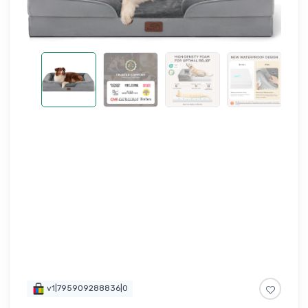
v1|795909288836|0