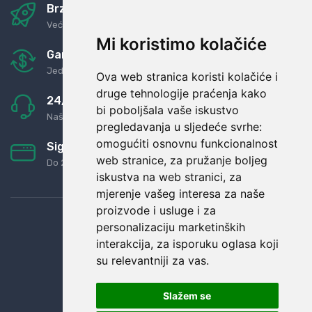
Brza i sigurna dostava
Već za nekoliko dana kod vas
Mi koristimo kolačiće
Garancija u povrat novaca
Jednostavno pravilo: Roba za novac
Ova web stranica koristi kolačiće i
druge tehnologije praćenja kako
24/7 odlična podrška
bi poboljšala vaše iskustvo
Naši agenti uvijek na raspolaganju
pregledavanja u sljedeće svrhe:
omogućiti osnovnu funkcionalnost
Sigurno obročno plaćanje
web stranice
,
za pružanje boljeg
Do 24 rata bez kamata
iskustva na web stranici
,
za
mjerenje vašeg interesa za naše
proizvode i usluge i za
personalizaciju marketinških
interakcija
,
za isporuku oglasa koji
su relevantniji za vas
.
Slažem se