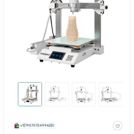
v1|795757249962|0