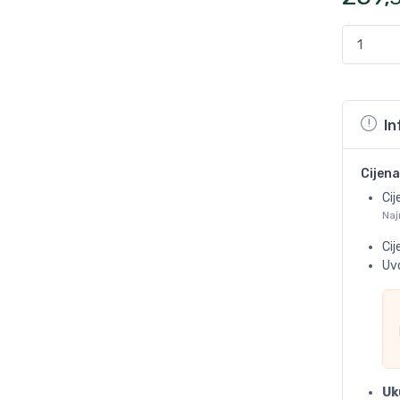
In
Cijena
Cij
Naj
Ci
Uvo
Uk