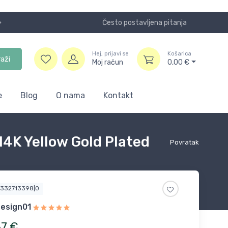
Često postavljena pitanja
Koristite
Hej, prijavi se
Košarica
raži
Moj račun
0,00
€
e
Blog
O nama
Kontakt
4K Yellow Gold Plated
Povratak
5332713398|0
design01
37
€