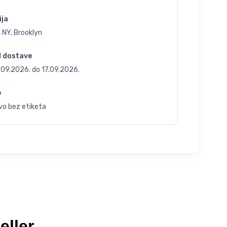
ija
 NY, Brooklyn
d dostave
.09.2026.
do
17.09.2026.
e
vo bez etiketa