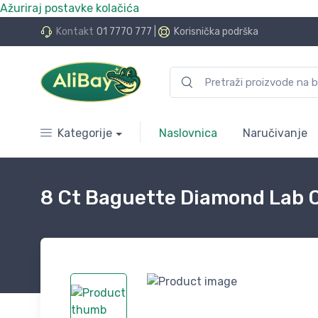
Ažuriraj postavke kolačića
do 24 rate bez kamata
Kontakt
01 7770 777
|
Korisnička podrška
Kategorije
Naslovnica
Naručivanje
8 Ct Baguette Diamond Lab C