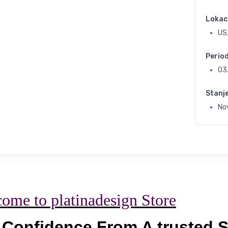
Lokac
US,
Perio
03
Stanj
No