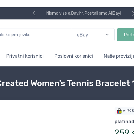
Nismo više e.Bay.hr. Postali smo AliBay!
Pret
Privatni korisnici
Poslovni korisnici
Naše provizij
reated Women's Tennis Bracelet 1
v1|79
platina
259
,