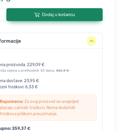
Dodaj u košaricu
formacije
ena proizvoda:
229,09
€
niža cijena u prethodnih 30 dana:
422,3
€
jena dostave:
23,95
€
zni troškovi:
6,33
€
Napomena:
Za ovaj proizvod se unaprijed
plaćaju carinski troškovi. Nema dodatnih
troškova prilikom preuzimanja.
upno:
259,37
€