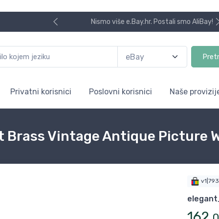
Nismo više e.Bay.hr. Postali smo AliBay!
Pret
Privatni korisnici
Poslovni korisnici
Naše provizij
t Brass Vintage Antique Picture W
v1|79
elegant
162
,