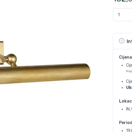
In
Cijena
Cij
Naj
Ci
Uk
Lokac
IN
Perio
19