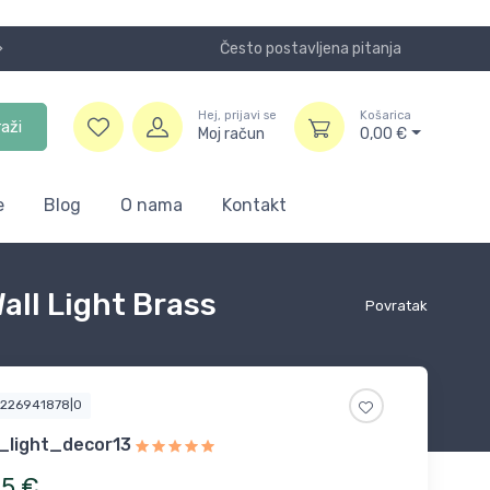
Često postavljena pitanja
Koristite
Hej, prijavi se
Košarica
raži
Moj račun
0,00
€
e
Blog
O nama
Kontakt
all Light Brass
Povratak
3226941878|0
_light_decor13
05
€