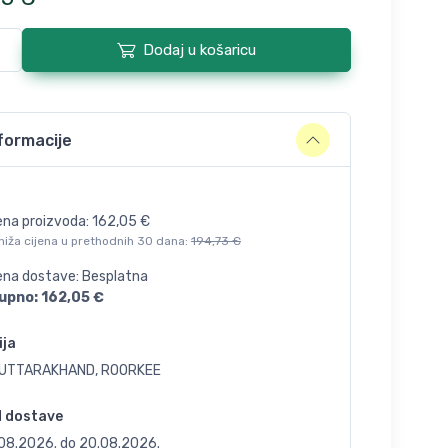
Dodaj u košaricu
formacije
ena proizvoda:
162,05
€
niža cijena u prethodnih 30 dana:
194,73
€
jena dostave: Besplatna
upno:
162,05
€
ija
, UTTARAKHAND, ROORKEE
d dostave
.08.2026.
do
20.08.2026.