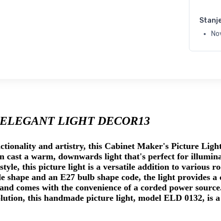
Stanj
No