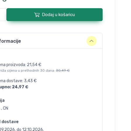
Dodaj u košaricu
formacije
ena proizvoda:
21,54
€
niža cijena u prethodnih 30 dana:
30,49
€
jena dostave:
3,43
€
upno:
24,97
€
ija
 , CN
d dostave
.09.2026.
do
12.10.2026.