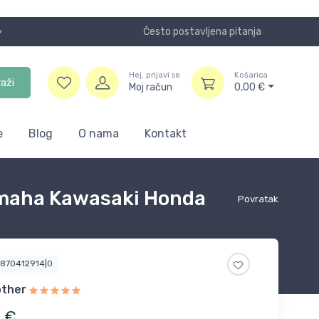
Često postavljena pitanja
Koristite
Hej, prijavi se
Košarica
raži
Moj račun
0,00
€
e
Blog
O nama
Kontakt
Yamaha Kawasaki Honda
Povratak
9870412914|0
ther
7
€