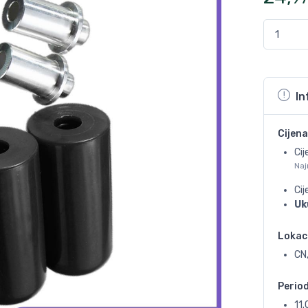
In
Cijena
Cij
Naj
Ci
Uk
Lokac
CN,
Perio
11