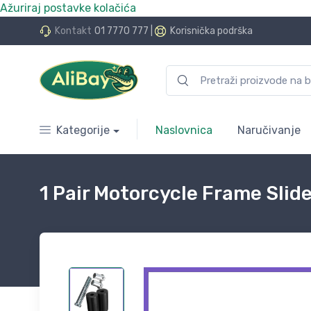
Ažuriraj postavke kolačića
do 24 rate bez kamata
Kontakt
01 7770 777
|
Korisnička podrška
Kategorije
Naslovnica
Naručivanje
1 Pair Motorcycle Frame Sli