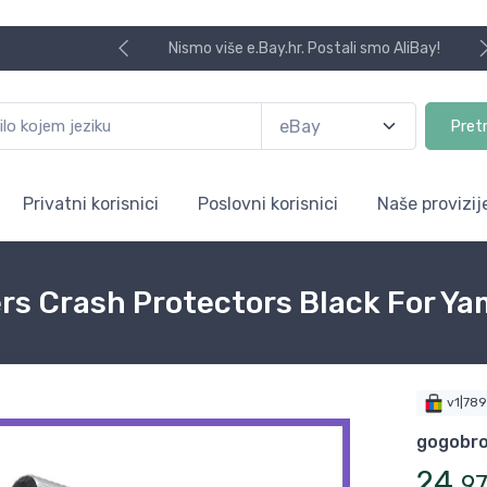
Nismo više e.Bay.hr. Postali smo AliBay!
Pret
Privatni korisnici
Poslovni korisnici
Naše provizij
ders Crash Protectors Black For 
v1|78
gogobro
24
,
9