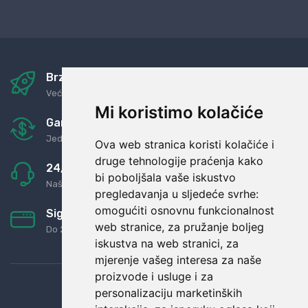
Brza i sigurna dostava
Već za nekoliko dana kod vas
Mi koristimo kolačiće
Garancija u povrat novaca
Jednostavno pravilo: Roba za novac
Ova web stranica koristi kolačiće i
druge tehnologije praćenja kako
24/7 odlična podrška
bi poboljšala vaše iskustvo
Naši agenti uvijek na raspolaganju
pregledavanja u sljedeće svrhe:
omogućiti osnovnu funkcionalnost
Sigurno obročno plaćanje
web stranice
,
za pružanje boljeg
Do 24 rata bez kamata
iskustva na web stranici
,
za
mjerenje vašeg interesa za naše
proizvode i usluge i za
personalizaciju marketinških