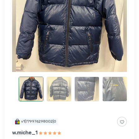
v1|779976298002|0
w.miche_1