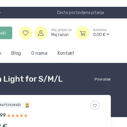
Često postavljena pitanja
Koristite
Hej, prijavi se
Košarica
raži
Moj račun
0,00
€
e
Blog
O nama
Kontakt
h Light for S/M/L
Povratak
9467139284|0
e99
2
€