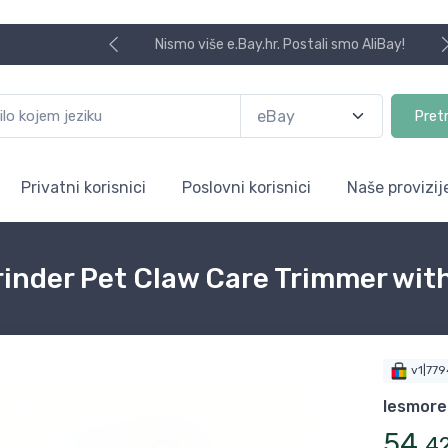
Nismo više e.Bay.hr. Postali smo AliBay!
Pret
Privatni korisnici
Poslovni korisnici
Naše provizij
Grinder Pet Claw Care Trimmer wit
v1|77
lesmor
54
,
4