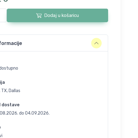
Dodaj u košaricu
formacije
dostupno
ija
 TX, Dallas
d dostave
.08.2026.
do
04.09.2026.
e
vi