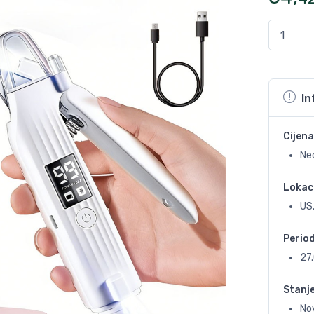
In
Cijena
Ne
Lokac
US,
Perio
27
Stanj
No