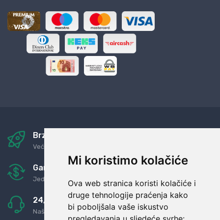
Brza i sigurna dostava
Već za nekoliko dana kod vas
Mi koristimo kolačiće
Garancija u povrat novaca
Jednostavno pravilo: Roba za novac
Ova web stranica koristi kolačiće i
druge tehnologije praćenja kako
24/7 odlična podrška
bi poboljšala vaše iskustvo
Naši agenti uvijek na raspolaganju
pregledavanja u sljedeće svrhe: