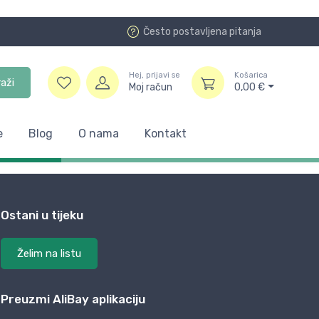
Često postavljena pitanja
Hej, prijavi se
Košarica
raži
Moj račun
0,00
€
e
Blog
O nama
Kontakt
Ostani u tijeku
Želim na listu
Preuzmi AliBay aplikaciju