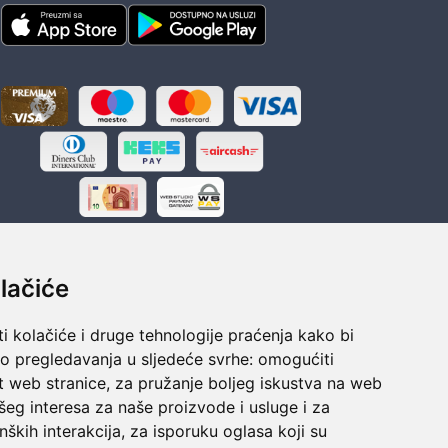
lačiće
i kolačiće i druge tehnologije praćenja kako bi
ka
Sigurno obročno plaćanje
vo pregledavanja u sljedeće svrhe:
omogućiti
polaganju
Do 24 rata bez kamata
t web stranice
,
za pružanje boljeg iskustva na web
šeg interesa za naše proizvode i usluge i za
nških interakcija
,
za isporuku oglasa koji su