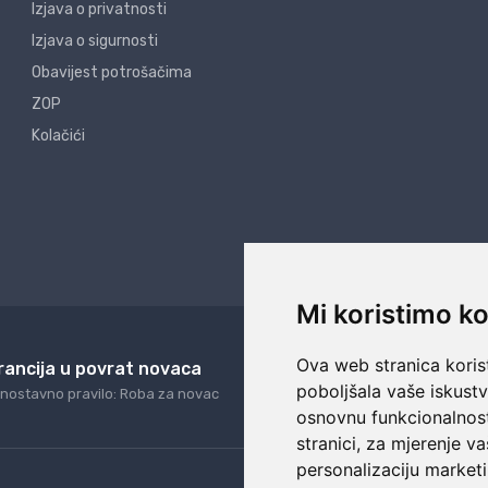
Izjava o privatnosti
Izjava o sigurnosti
Obavijest potrošačima
ZOP
Kolačići
Mi koristimo ko
Ova web stranica korist
rancija u povrat novaca
24/7 odlična podrš
poboljšala vaše iskust
nostavno pravilo: Roba za novac
Naši agenti uvijek na ras
osnovnu funkcionalnos
stranici
,
za mjerenje va
personalizaciju marketi