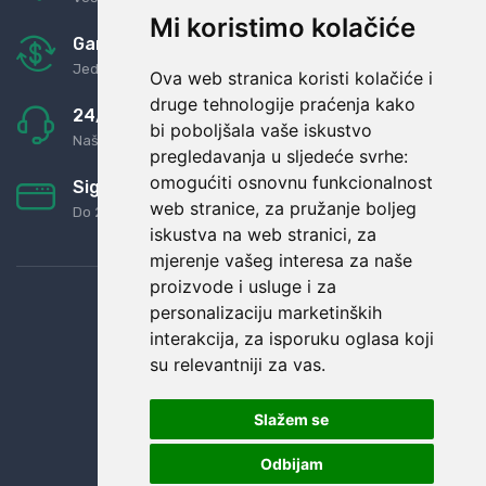
Mi koristimo kolačiće
Garancija u povrat novaca
Jednostavno pravilo: Roba za novac
Ova web stranica koristi kolačiće i
druge tehnologije praćenja kako
24/7 odlična podrška
bi poboljšala vaše iskustvo
Naši agenti uvijek na raspolaganju
pregledavanja u sljedeće svrhe:
omogućiti osnovnu funkcionalnost
Sigurno obročno plaćanje
web stranice
,
za pružanje boljeg
Do 24 rata bez kamata
iskustva na web stranici
,
za
mjerenje vašeg interesa za naše
proizvode i usluge i za
personalizaciju marketinških
interakcija
,
za isporuku oglasa koji
su relevantniji za vas
.
Slažem se
Odbijam