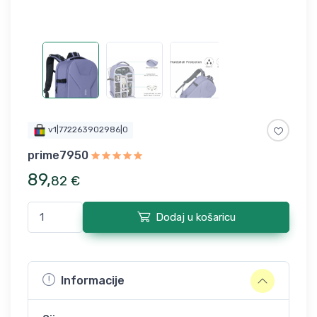
v1|772263902986|0
prime7950
89
,
82
€
Dodaj u košaricu
Informacije