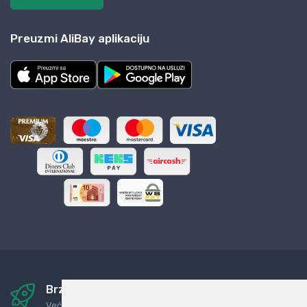
Preuzmi AliBay aplikaciju
Brza i sigurna dostava
Već za nekoliko dana kod vas