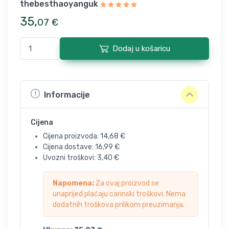
thebesthaoyanguk
35
,
07
€
Dodaj u košaricu
Informacije
Cijena
Cijena proizvoda:
14,68
€
Cijena dostave:
16,99
€
Uvozni troškovi:
3,40
€
Napomena:
Za ovaj proizvod se
unaprijed plaćaju carinski troškovi. Nema
dodatnih troškova prilikom preuzimanja.