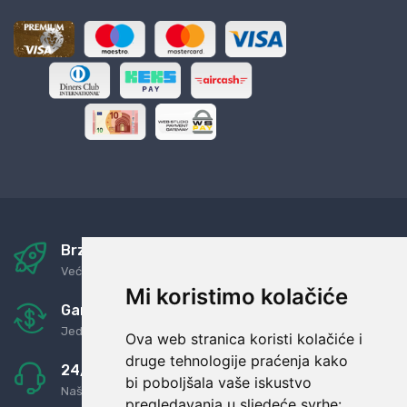
Brza i sigurna dostava
Već za nekoliko dana kod vas
Mi koristimo kolačiće
Garancija u povrat novaca
Jednostavno pravilo: Roba za novac
Ova web stranica koristi kolačiće i
druge tehnologije praćenja kako
24/7 odlična podrška
bi poboljšala vaše iskustvo
Naši agenti uvijek na raspolaganju
pregledavanja u sljedeće svrhe: