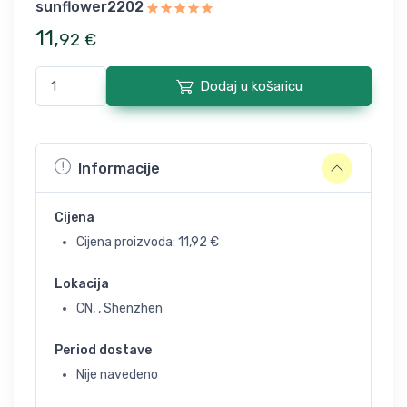
sunflower2202
11
,
92
€
Dodaj u košaricu
Informacije
Cijena
Cijena proizvoda:
11,92
€
Lokacija
CN, , Shenzhen
Period dostave
Nije navedeno