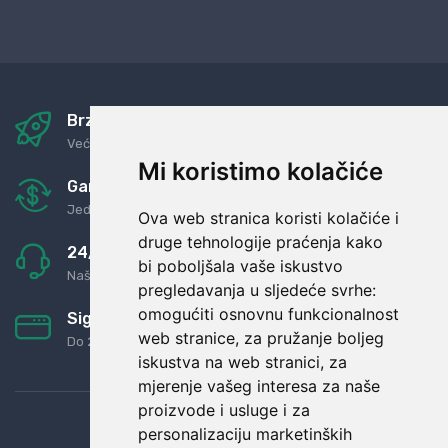
Brza i sigurna dostava
Već za nekoliko dana kod vas
Mi koristimo kolačiće
Garancija u povrat novaca
Jednostavno pravilo: Roba za novac
Ova web stranica koristi kolačiće i
druge tehnologije praćenja kako
24/7 odlična podrška
bi poboljšala vaše iskustvo
Naši agenti uvijek na raspolaganju
pregledavanja u sljedeće svrhe:
omogućiti osnovnu funkcionalnost
Sigurno obročno plaćanje
web stranice
,
za pružanje boljeg
Do 24 rata bez kamata
iskustva na web stranici
,
za
mjerenje vašeg interesa za naše
proizvode i usluge i za
personalizaciju marketinških