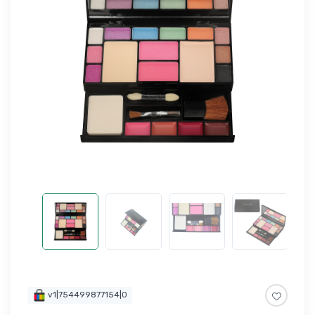
v1|754499877154|0