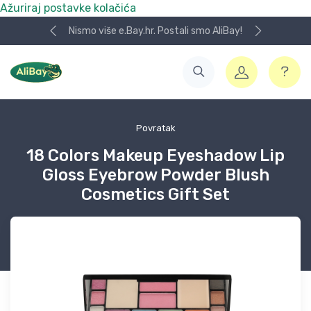
Ažuriraj postavke kolačića
Nismo više e.Bay.hr. Postali smo AliBay!
Povratak
18 Colors Makeup Eyeshadow Lip
Gloss Eyebrow Powder Blush
Cosmetics Gift Set