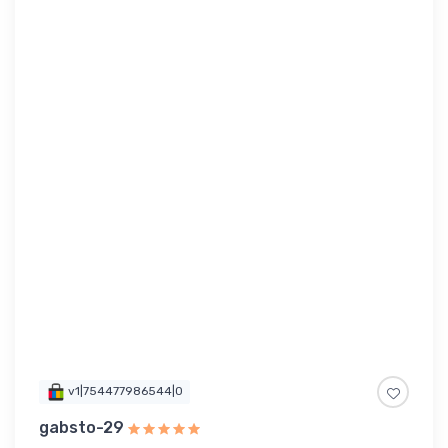
v1|754477986544|0
gabsto-29