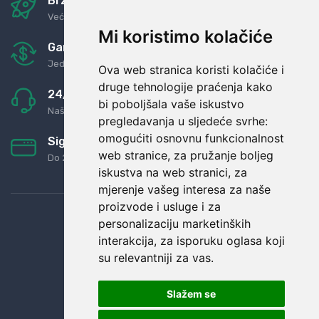
Brza i sigurna dostava
Već za nekoliko dana kod vas
Mi koristimo kolačiće
Garancija u povrat novaca
Jednostavno pravilo: Roba za novac
Ova web stranica koristi kolačiće i
druge tehnologije praćenja kako
24/7 odlična podrška
bi poboljšala vaše iskustvo
Naši agenti uvijek na raspolaganju
pregledavanja u sljedeće svrhe:
omogućiti osnovnu funkcionalnost
Sigurno obročno plaćanje
web stranice
,
za pružanje boljeg
Do 24 rata bez kamata
iskustva na web stranici
,
za
mjerenje vašeg interesa za naše
proizvode i usluge i za
personalizaciju marketinških
interakcija
,
za isporuku oglasa koji
su relevantniji za vas
.
Slažem se