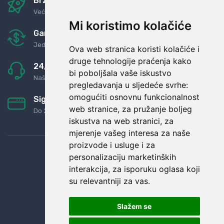
Brza i sigurna dostava
Već za nekoliko dana kod vas
Mi koristimo kolačiće
Garancija u povrat novaca
Jednostavno pravilo: Roba za novac
Ova web stranica koristi kolačiće i
druge tehnologije praćenja kako
24/7 odlična podrška
bi poboljšala vaše iskustvo
Naši agenti uvijek na raspolaganju
pregledavanja u sljedeće svrhe:
omogućiti osnovnu funkcionalnost
Sigurno obročno plaćanje
web stranice
,
za pružanje boljeg
Do 24 rata bez kamata
iskustva na web stranici
,
za
mjerenje vašeg interesa za naše
proizvode i usluge i za
personalizaciju marketinških
interakcija
,
za isporuku oglasa koji
su relevantniji za vas
.
Slažem se