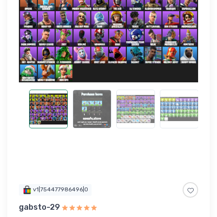
v1|754477986496|0
gabsto-29