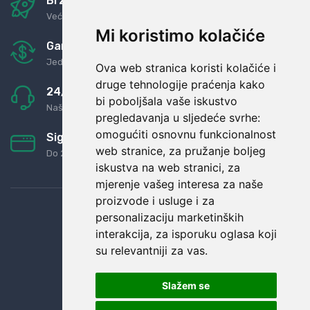
Brza i sigurna dostava
Već za nekoliko dana kod vas
Mi koristimo kolačiće
Garancija u povrat novaca
Jednostavno pravilo: Roba za novac
Ova web stranica koristi kolačiće i
druge tehnologije praćenja kako
24/7 odlična podrška
bi poboljšala vaše iskustvo
Naši agenti uvijek na raspolaganju
pregledavanja u sljedeće svrhe:
omogućiti osnovnu funkcionalnost
Sigurno obročno plaćanje
web stranice
,
za pružanje boljeg
Do 24 rata bez kamata
iskustva na web stranici
,
za
mjerenje vašeg interesa za naše
proizvode i usluge i za
personalizaciju marketinških
interakcija
,
za isporuku oglasa koji
su relevantniji za vas
.
Slažem se