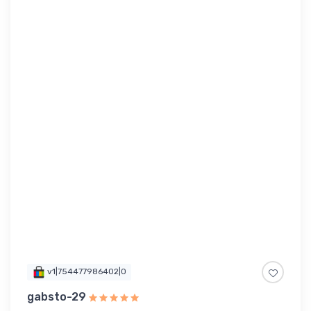
v1|754477986402|0
gabsto-29