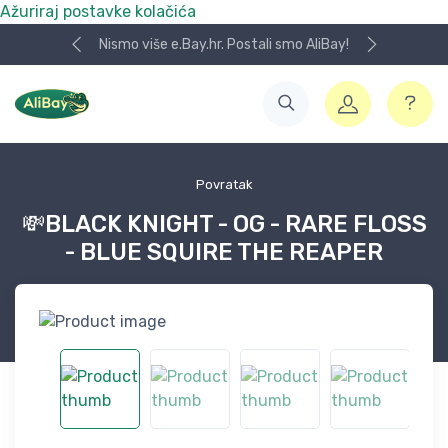
Ažuriraj postavke kolačića
Nismo više e.Bay.hr. Postali smo AliBay!
Povratak
💸BLACK KNIGHT - OG - RARE FLOSS
- BLUE SQUIRE THE REAPER