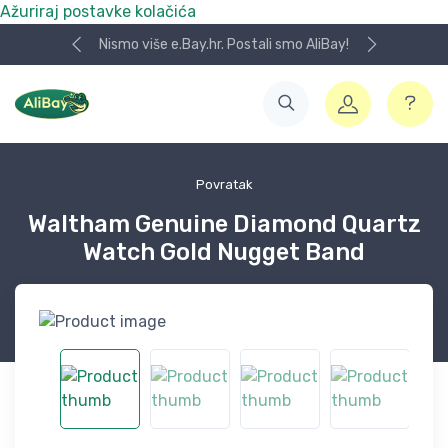
Ažuriraj postavke kolačića
Nismo više e.Bay.hr. Postali smo AliBay!
Povratak
Waltham Genuine Diamond Quartz
Watch Gold Nugget Band