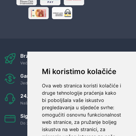
Brza i sigurna dostava
Već za nekoliko dana kod vas
Mi koristimo kolačiće
Garancija u povrat novaca
Jednostavno pravilo: Roba za novac
Ova web stranica koristi kolačiće i
druge tehnologije praćenja kako
24/7 odlična podrška
bi poboljšala vaše iskustvo
Naši agenti uvijek na raspolaganju
pregledavanja u sljedeće svrhe:
omogućiti osnovnu funkcionalnost
Sigurno obročno plaćanje
web stranice
,
za pružanje boljeg
Do 24 rata bez kamata
iskustva na web stranici
,
za