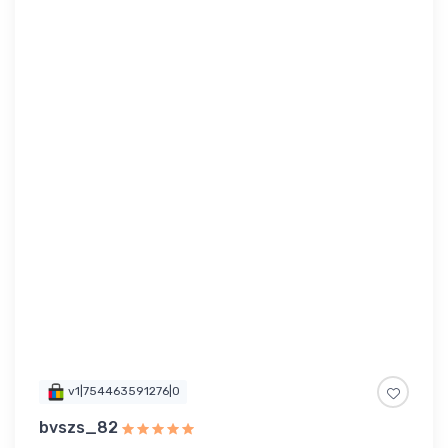
v1|754463591276|0
bvszs_82