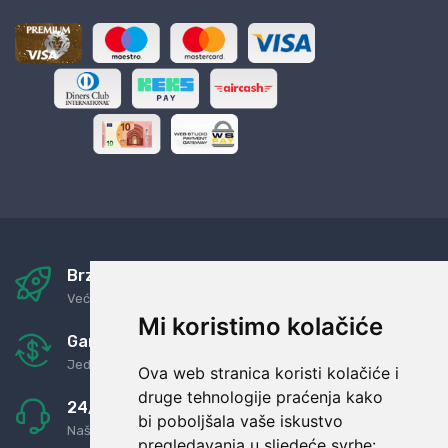
Brza i sigurna dostava
Već za nekoliko dana kod vas
Mi koristimo kolačiće
Garancija u povrat novaca
Jednostavno pravilo: Roba za novac
Ova web stranica koristi kolačiće i
druge tehnologije praćenja kako
24/7 odlična podrška
bi poboljšala vaše iskustvo
Naši agenti uvijek na raspolaganju
pregledavanja u sljedeće svrhe: