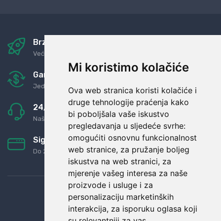
Brza i sigurna dostava
Već za nekoliko dana kod vas
Mi koristimo kolačiće
Garancija u povrat novaca
Jednostavno pravilo: Roba za novac
Ova web stranica koristi kolačiće i
druge tehnologije praćenja kako
24/7 odlična podrška
bi poboljšala vaše iskustvo
Naši agenti uvijek na raspolaganju
pregledavanja u sljedeće svrhe:
omogućiti osnovnu funkcionalnost
Sigurno obročno plaćanje
web stranice
,
za pružanje boljeg
Do 24 rata bez kamata
iskustva na web stranici
,
za
mjerenje vašeg interesa za naše
proizvode i usluge i za
personalizaciju marketinških
interakcija
,
za isporuku oglasa koji
su relevantniji za vas
.