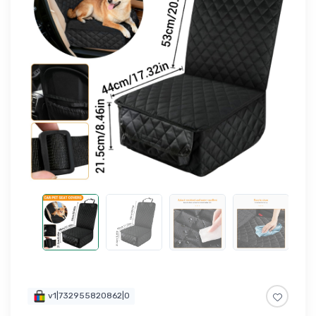
v1|732955820862|0