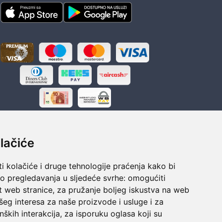
lačiće
i kolačiće i druge tehnologije praćenja kako bi
ka
Sigurno obročno plaćanje
vo pregledavanja u sljedeće svrhe:
omogućiti
polaganju
Do 24 rata bez kamata
t web stranice
,
za pružanje boljeg iskustva na web
šeg interesa za naše proizvode i usluge i za
nških interakcija
,
za isporuku oglasa koji su