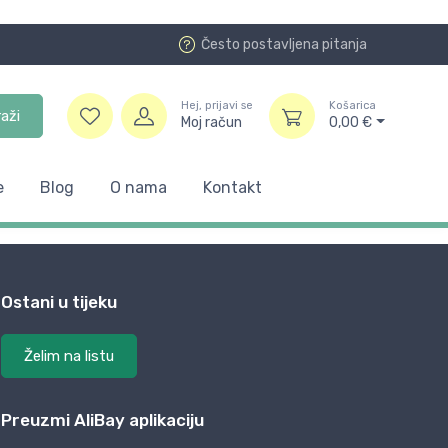
Često postavljena pitanja
Hej, prijavi se
Košarica
raži
Moj račun
0,00
€
e
Blog
O nama
Kontakt
Ostani u tijeku
Želim na listu
Preuzmi AliBay aplikaciju