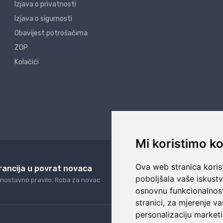
Izjava o privatnosti
Izjava o sigurnosti
Obavijest potrošačima
ZOP
Kolačići
Mi koristimo ko
Ova web stranica korist
rancija u povrat novaca
24/7 odlična podrš
poboljšala vaše iskust
nostavno pravilo: Roba za novac
Naši agenti uvijek na ras
osnovnu funkcionalnos
stranici
,
za mjerenje va
personalizaciju marketi