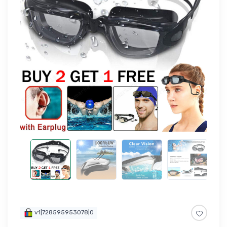
v1|728595953078|0