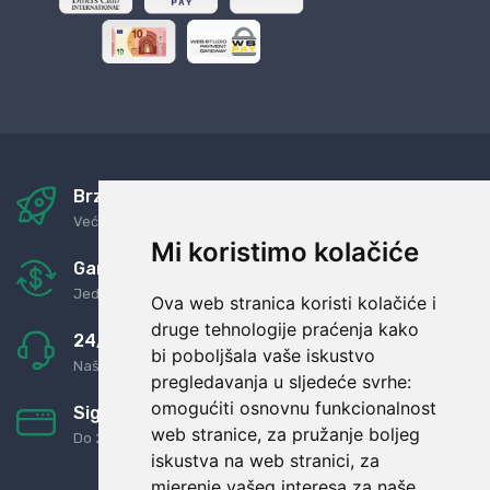
Brza i sigurna dostava
Već za nekoliko dana kod vas
Mi koristimo kolačiće
Garancija u povrat novaca
Jednostavno pravilo: Roba za novac
Ova web stranica koristi kolačiće i
druge tehnologije praćenja kako
24/7 odlična podrška
bi poboljšala vaše iskustvo
Naši agenti uvijek na raspolaganju
pregledavanja u sljedeće svrhe:
omogućiti osnovnu funkcionalnost
Sigurno obročno plaćanje
web stranice
,
za pružanje boljeg
Do 24 rata bez kamata
iskustva na web stranici
,
za
mjerenje vašeg interesa za naše