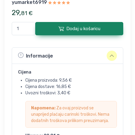
yumarket6919
29
,
81
€
Dodaj u košaricu
Informacije
Cijena
Cijena proizvoda:
9,56
€
Cijena dostave:
16,85
€
Uvozni troškovi:
3,40
€
Napomena:
Za ovaj proizvod se
unaprijed plaćaju carinski troškovi. Nema
dodatnih troškova prilikom preuzimanja.