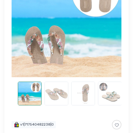
v1|717540482238|0