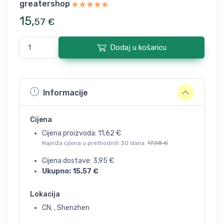
greatershop
15
,
57
€
Dodaj u košaricu
Informacije
Cijena
Cijena proizvoda:
11,62
€
Najniža cijena u prethodnih 30 dana:
17,08
€
Cijena dostave:
3,95
€
Ukupno:
15,57
€
Lokacija
CN, , Shenzhen