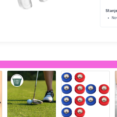
Stanj
No