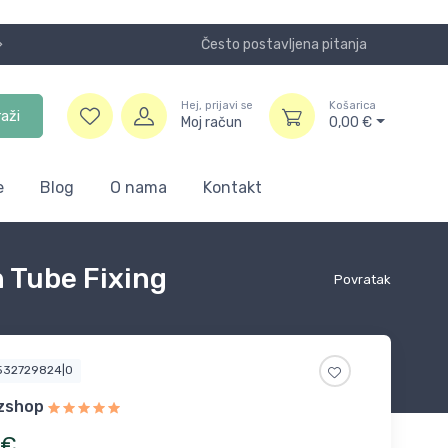
Često postavljena pitanja
Koristite
Hej, prijavi se
Košarica
raži
Moj račun
0,00
€
e
Blog
O nama
Kontakt
 Tube Fixing
Povratak
7532729824|0
zshop
€