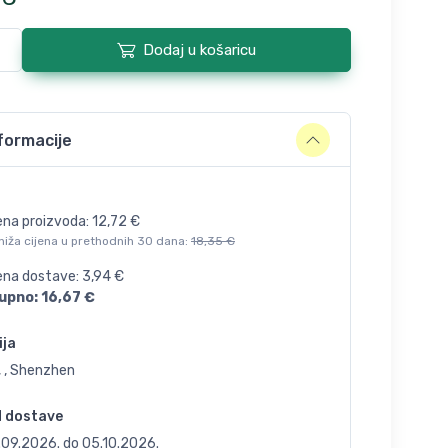
Dodaj u košaricu
formacije
ena proizvoda:
12,72
€
niža cijena u prethodnih 30 dana:
18,35
€
jena dostave:
3,94
€
upno:
16,67
€
ija
, , Shenzhen
d dostave
.09.2026.
do
05.10.2026.