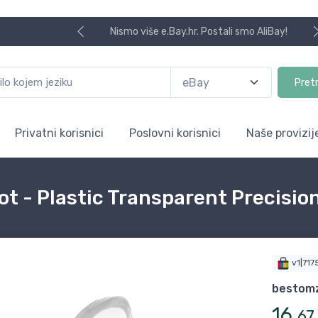
Nismo više e.Bay.hr. Postali smo AliBay!
Pret
Privatni korisnici
Poslovni korisnici
Naše provizij
t - Plastic Transparent Precision
v1|71
bestom
16
,
67