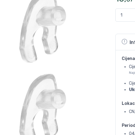
In
Cijena
Cij
Naj
Ci
Uk
Lokac
CN
Perio
04