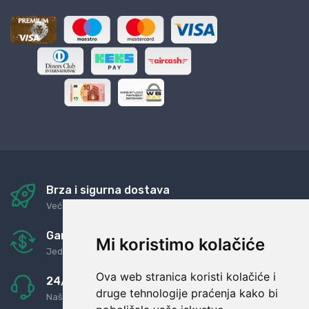
Brza i sigurna dostava
Već za nekoliko dana kod vas
Garancija u povrat novaca
Mi koristimo kolačiće
Jednostavno pravilo: Roba za novac
Ova web stranica koristi kolačiće i
24/7 odlična podrška
druge tehnologije praćenja kako bi
Naši agenti uvijek na raspolaganju