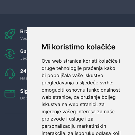
Brza i sigurna dostava
Već za nekoliko dana kod vas
Mi koristimo kolačiće
Garancija u povrat novaca
Jednostavno pravilo: Roba za novac
Ova web stranica koristi kolačiće i
druge tehnologije praćenja kako
24/7 odlična podrška
bi poboljšala vaše iskustvo
Naši agenti uvijek na raspolaganju
pregledavanja u sljedeće svrhe:
omogućiti osnovnu funkcionalnost
Sigurno obročno plaćanje
web stranice
,
za pružanje boljeg
Do 24 rata bez kamata
iskustva na web stranici
,
za
mjerenje vašeg interesa za naše
proizvode i usluge i za
personalizaciju marketinških
interakcija
,
za isporuku oglasa koji