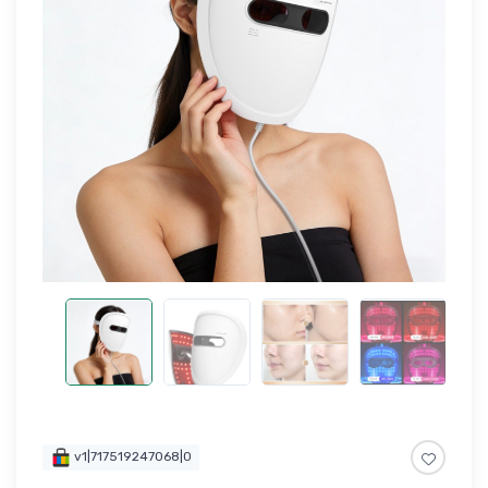
v1|717519247068|0