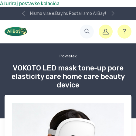
Ažuriraj postavke kolačića
Nismo više e.Bay.hr. Postali smo AliBay!
Povratak
VOKOTO LED mask tone-up pore
elasticity care home care beauty
device