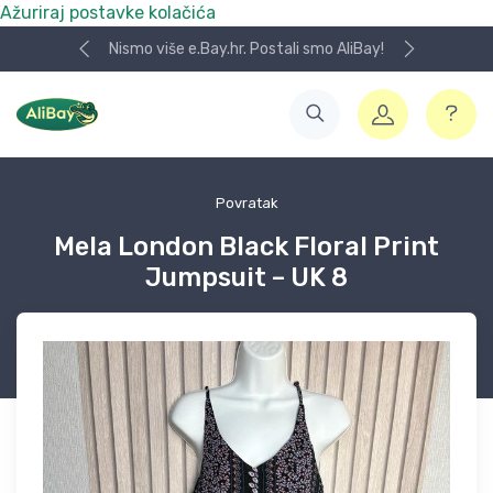
Ažuriraj postavke kolačića
Nismo više e.Bay.hr. Postali smo AliBay!
Povratak
Mela London Black Floral Print
Jumpsuit – UK 8