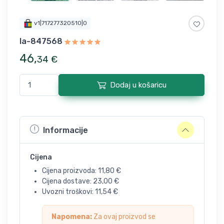
v1|717277320510|0
la-847568
46
,
34
€
Dodaj u košaricu
Informacije
Cijena
Cijena proizvoda:
11,80
€
Cijena dostave:
23,00
€
Uvozni troškovi:
11,54
€
Napomena:
Za ovaj proizvod se