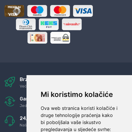
Brza i sigurna dostava
Već za nekoliko dana kod vas
Mi koristimo kolačiće
Garancija u povrat novaca
Jednostavno pravilo: Roba za novac
Ova web stranica koristi kolačiće i
druge tehnologije praćenja kako
24/7 odlična podrška
bi poboljšala vaše iskustvo
Naši agenti uvijek na raspolaganju
pregledavanja u sljedeće svrhe: