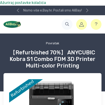
Ažuriraj postavke kolačića
Nismo više e.Bay.hr. Postali smo AliBay!
Povratak
【Refurbished 70%】 ANYCUBIC
Kobra S1 Combo FDM 3D Printer
Multi-color Printing