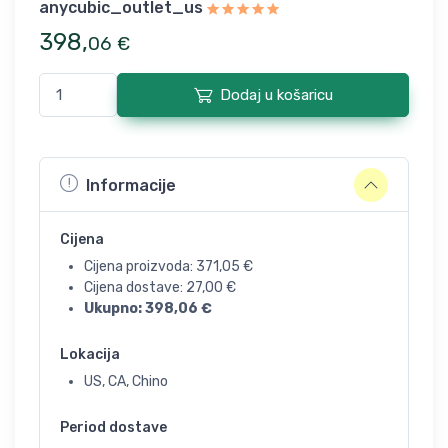
anycubic_outlet_us
398
,
06
€
Dodaj u košaricu
Informacije
Cijena
Cijena proizvoda:
371,05
€
Cijena dostave:
27,00
€
Ukupno:
398,06
€
Lokacija
US, CA, Chino
Period dostave