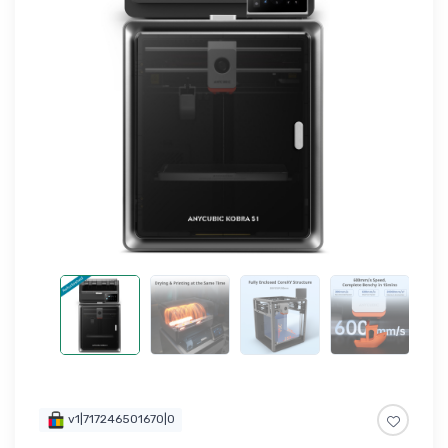
v1|717246501670|0