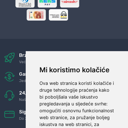
Brza i sigurna dostava
Već za nekoliko dana kod vas
Mi koristimo kolačiće
Garancija u povrat novaca
Jednostavno pravilo: Roba za novac
Ova web stranica koristi kolačiće i
druge tehnologije praćenja kako
24/7 odlična podrška
bi poboljšala vaše iskustvo
Naši agenti uvijek na raspolaganju
pregledavanja u sljedeće svrhe:
omogućiti osnovnu funkcionalnost
Sigurno obročno plaćanje
web stranice
,
za pružanje boljeg
Do 24 rata bez kamata
iskustva na web stranici
,
za