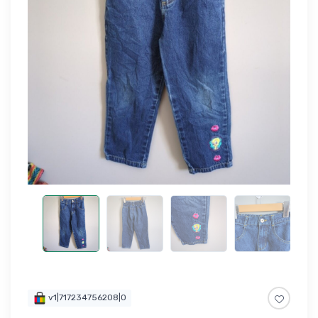
v1|717234756208|0