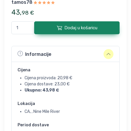
tamos78
43
,
98
€
Dodaj u košaricu
Informacije
Cijena
Cijena proizvoda:
20,98
€
Cijena dostave:
23,00
€
Ukupno:
43,98
€
Lokacija
CA, , Nine Mile River
Period dostave