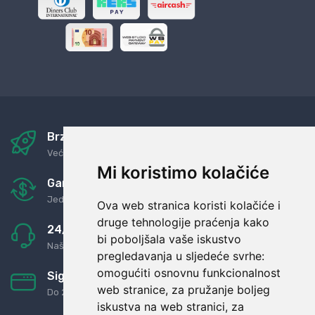
Brza i sigurna dostava
Već za nekoliko dana kod vas
Mi koristimo kolačiće
Garancija u povrat novaca
Jednostavno pravilo: Roba za novac
Ova web stranica koristi kolačiće i
druge tehnologije praćenja kako
24/7 odlična podrška
bi poboljšala vaše iskustvo
Naši agenti uvijek na raspolaganju
pregledavanja u sljedeće svrhe:
omogućiti osnovnu funkcionalnost
Sigurno obročno plaćanje
web stranice
,
za pružanje boljeg
Do 24 rata bez kamata
iskustva na web stranici
,
za