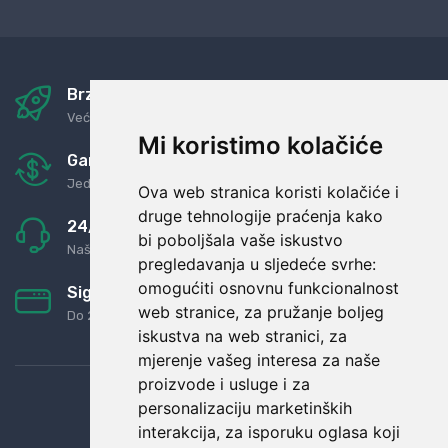
Brza i sigurna dostava
Već za nekoliko dana kod vas
Mi koristimo kolačiće
Garancija u povrat novaca
Jednostavno pravilo: Roba za novac
Ova web stranica koristi kolačiće i
druge tehnologije praćenja kako
24/7 odlična podrška
bi poboljšala vaše iskustvo
Naši agenti uvijek na raspolaganju
pregledavanja u sljedeće svrhe:
omogućiti osnovnu funkcionalnost
Sigurno obročno plaćanje
web stranice
,
za pružanje boljeg
Do 24 rata bez kamata
iskustva na web stranici
,
za
mjerenje vašeg interesa za naše
proizvode i usluge i za
personalizaciju marketinških
interakcija
,
za isporuku oglasa koji