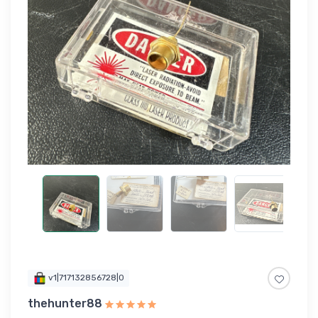
v1|717132856728|0
thehunter88