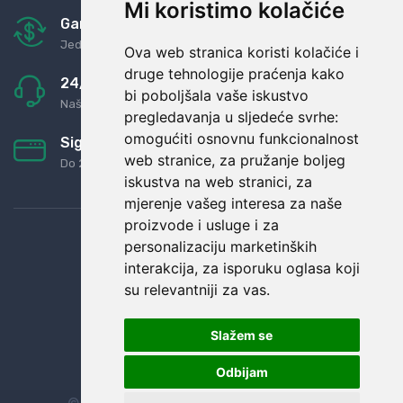
Mi koristimo kolačiće
Garancija u povrat novaca
Jednostavno pravilo: Roba za novac
Ova web stranica koristi kolačiće i
druge tehnologije praćenja kako
24/7 odlična podrška
bi poboljšala vaše iskustvo
Naši agenti uvijek na raspolaganju
pregledavanja u sljedeće svrhe:
omogućiti osnovnu funkcionalnost
Sigurno obročno plaćanje
web stranice
,
za pružanje boljeg
Do 24 rata bez kamata
iskustva na web stranici
,
za
mjerenje vašeg interesa za naše
proizvode i usluge i za
personalizaciju marketinških
interakcija
,
za isporuku oglasa koji
su relevantniji za vas
.
Slažem se
Odbijam