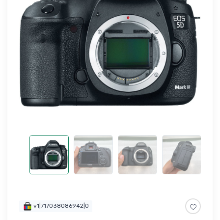
v1|717038086942|0