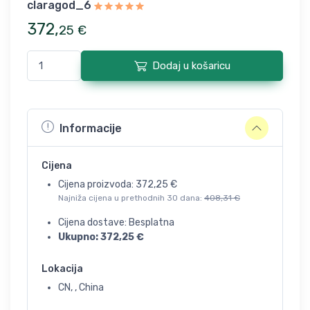
claragod_6
372
,
25
€
Dodaj u košaricu
Informacije
Cijena
Cijena proizvoda:
372,25
€
Najniža cijena u prethodnih 30 dana:
408,31
€
Cijena dostave: Besplatna
Ukupno:
372,25
€
Lokacija
CN, , China