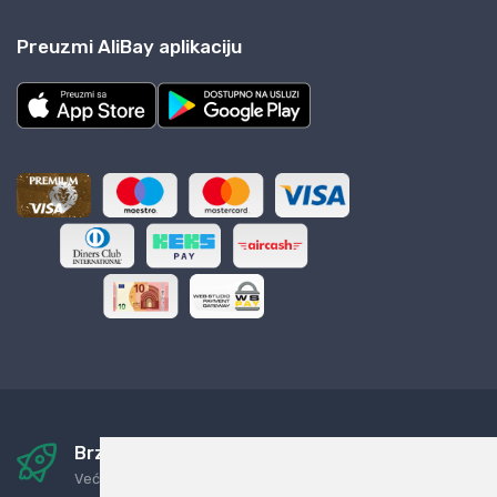
Preuzmi AliBay aplikaciju
Brza i sigurna dostava
Već za nekoliko dana kod vas