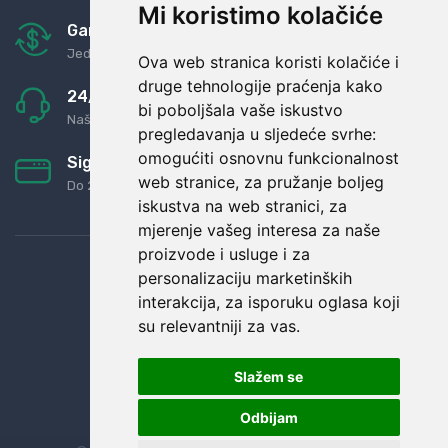
Mi koristimo kolačiće
Garancija u povrat novaca
Jednostavno pravilo: Roba za novac
Ova web stranica koristi kolačiće i
druge tehnologije praćenja kako
24/7 odlična podrška
bi poboljšala vaše iskustvo
Naši agenti uvijek na raspolaganju
pregledavanja u sljedeće svrhe:
omogućiti osnovnu funkcionalnost
Sigurno obročno plaćanje
web stranice
,
za pružanje boljeg
Do 24 rata bez kamata
iskustva na web stranici
,
za
mjerenje vašeg interesa za naše
proizvode i usluge i za
personalizaciju marketinških
interakcija
,
za isporuku oglasa koji
su relevantniji za vas
.
Slažem se
Odbijam