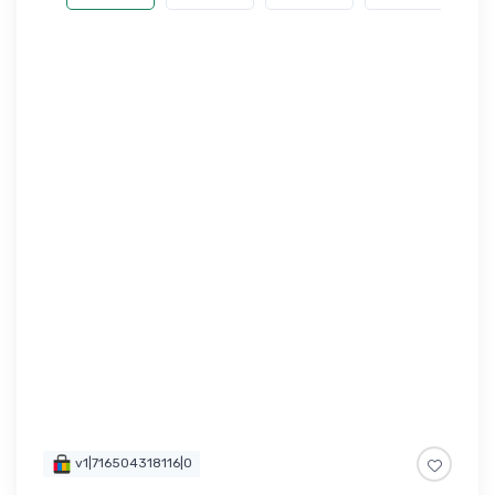
v1|716504318116|0