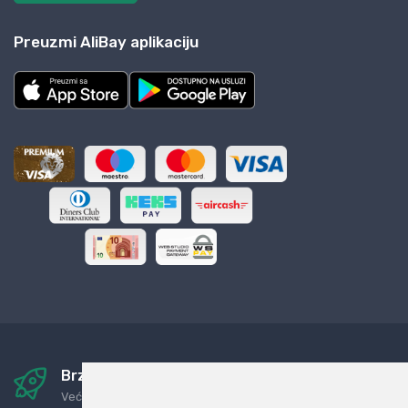
Preuzmi AliBay aplikaciju
Brza i sigurna dostava
Već za nekoliko dana kod vas