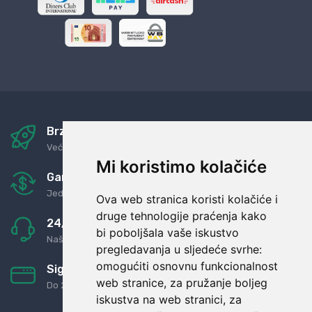
Brza i sigurna dostava
Već za nekoliko dana kod vas
Mi koristimo kolačiće
Garancija u povrat novaca
Jednostavno pravilo: Roba za novac
Ova web stranica koristi kolačiće i
druge tehnologije praćenja kako
24/7 odlična podrška
bi poboljšala vaše iskustvo
Naši agenti uvijek na raspolaganju
pregledavanja u sljedeće svrhe:
omogućiti osnovnu funkcionalnost
Sigurno obročno plaćanje
web stranice
,
za pružanje boljeg
Do 24 rata bez kamata
iskustva na web stranici
,
za