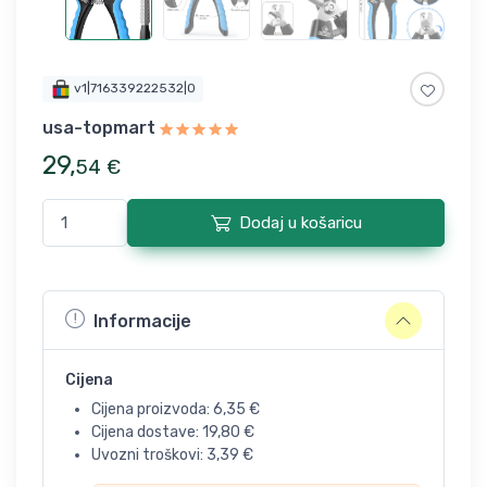
v1|716339222532|0
usa-topmart
29
,
54
€
Dodaj u košaricu
Informacije
Cijena
Cijena proizvoda:
6,35
€
Cijena dostave:
19,80
€
Uvozni troškovi:
3,39
€