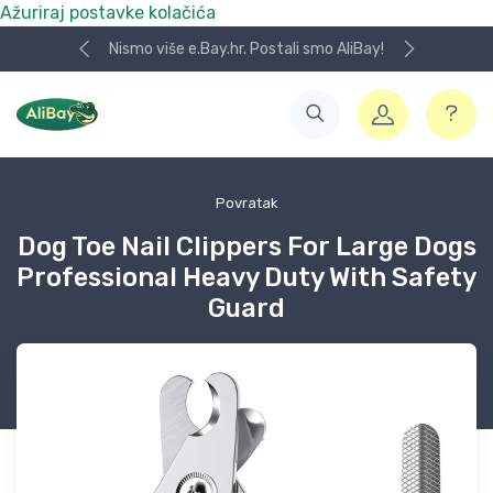
Ažuriraj postavke kolačića
Nismo više e.Bay.hr. Postali smo AliBay!
Povratak
Dog Toe Nail Clippers For Large Dogs
Professional Heavy Duty With Safety
Guard