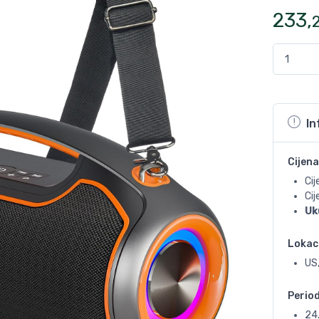
233
,
In
Cijena
Cij
Ci
Uk
Lokac
US,
Perio
24