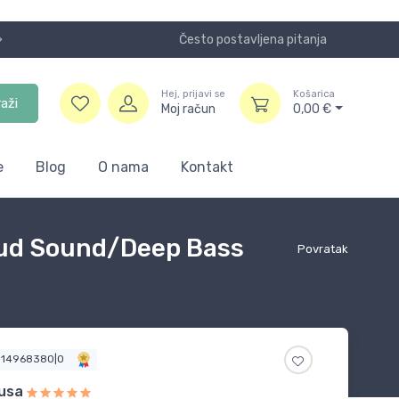
Često postavljena pitanja
NOVO! Plaća
Hej, prijavi se
Košarica
raži
Moj račun
0,00
€
e
Blog
O nama
Kontakt
oud Sound/Deep Bass
Povratak
6114968380|0
usa