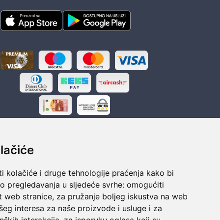
lačiće
i kolačiće i druge tehnologije praćenja kako bi
ka
Sigurno obročno plaćanje
vo pregledavanja u sljedeće svrhe:
omogućiti
polaganju
Do 24 rata bez kamata
t web stranice
,
za pružanje boljeg iskustva na web
šeg interesa za naše proizvode i usluge i za