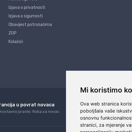
Izjava o privatnosti
Izjava o sigurnosti
Obavijest potrošačima
ZOP
Kolačići
Mi koristimo ko
Ova web stranica korist
rancija u povrat novaca
24/7 odlična podrš
poboljšala vaše iskust
nostavno pravilo: Roba za novac
Naši agenti uvijek na ras
osnovnu funkcionalnos
stranici
,
za mjerenje va