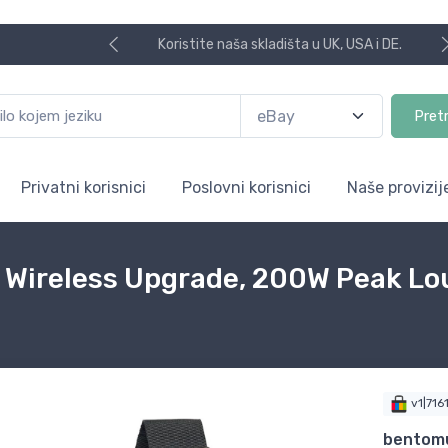
Koristite naša skladišta u UK, USA i DE.
Pret
Privatni korisnici
Poslovni korisnici
Naše provizij
s Wireless Upgrade, 200W Peak L
v1|71
bentom