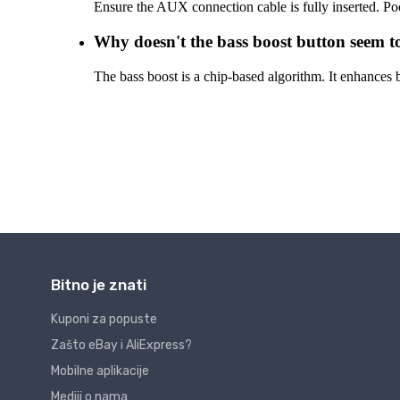
Bitno je znati
Kuponi za popuste
Zašto eBay i AliExpress?
Mobilne aplikacije
Mediji o nama