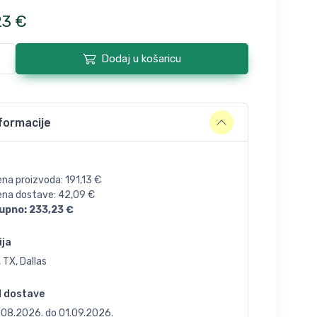
23
€
Dodaj u košaricu
formacije
ena proizvoda:
191,13
€
jena dostave:
42,09
€
upno:
233,23
€
ija
 TX, Dallas
d dostave
.08.2026.
do
01.09.2026.