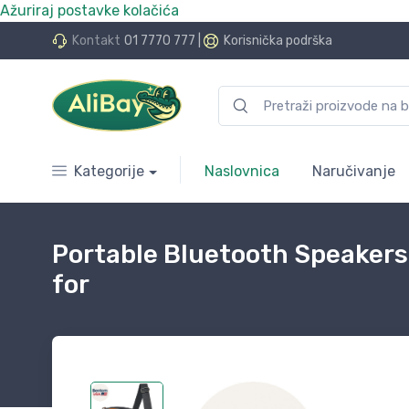
Ažuriraj postavke kolačića
.Bay.hr. Postali smo AliBay!
Kontakt
01 7770 777
|
Korisnička podrška
Kategorije
Naslovnica
Naručivanje
Portable Bluetooth Speaker
for