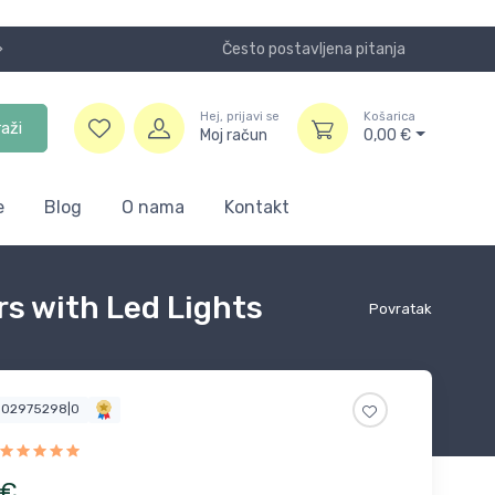
Često postavljena pitanja
Koristite
Hej, prijavi se
Košarica
raži
Moj račun
0,00
€
e
Blog
O nama
Kontakt
rs with Led Lights
Povratak
6102975298|0
€