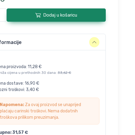
Dodaj u košaricu
formacije
ena proizvoda:
11,28
€
niža cijena u prethodnih 30 dana:
33,62
€
jena dostave:
16,90
€
zni troškovi:
3,40
€
Napomena:
Za ovaj proizvod se unaprijed
plaćaju carinski troškovi. Nema dodatnih
troškova prilikom preuzimanja.
upno:
31,57
€