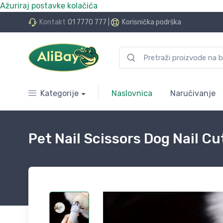
Ažuriraj postavke kolačića
do 24 rate bez kamata
Kontakt
01 7770 777
|
Korisnička podrška
Kategorije
Naslovnica
Naručivanje
Pet Nail Scissors Dog Nail Cu