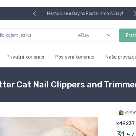
Nismo više e.Bay.hr. Postali smo AliBay!
Pret
Privatni korisnici
Poslovni korisnici
Naše provizij
tter Cat Nail Clippers and Trimme
v1|71
k49237
31
,
57