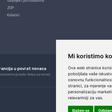
Obavijest potrošačima
ZOP
Kolačići
Mi koristimo ko
Ova web stranica korist
rancija u povrat novaca
24/7 odlična podrš
poboljšala vaše iskust
nostavno pravilo: Roba za novac
Naši agenti uvijek na ras
osnovnu funkcionalnos
stranici
,
za mjerenje va
personalizaciju marketi
relevantniji za vas
.
Slažem se
Odbija