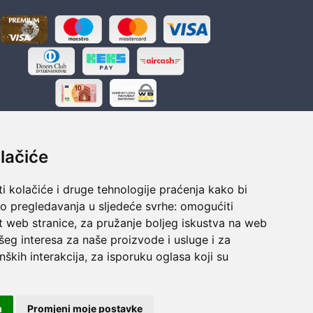
lačiće
i kolačiće i druge tehnologije praćenja kako bi
ka
Sigurno obročno plaćanje
vo pregledavanja u sljedeće svrhe:
omogućiti
polaganju
Do 24 rata bez kamata
t web stranice
,
za pružanje boljeg iskustva na web
šeg interesa za naše proizvode i usluge i za
nških interakcija
,
za isporuku oglasa koji su
m
Promjeni moje postavke