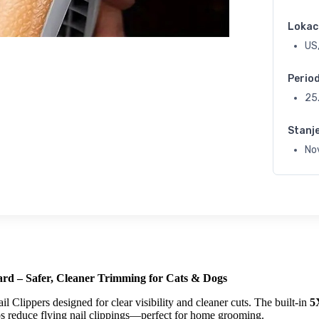
Lokac
US,
Perio
25
Stanj
No