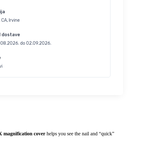
ija
 CA, Irvine
d dostave
.08.2026.
do
02.09.2026.
e
vi