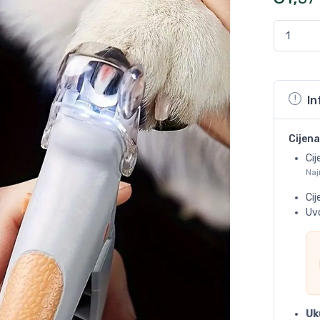
In
Cijena
Cij
Naj
Ci
Uvo
Uk