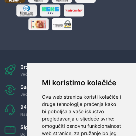
Brza i sigurna dostava
Već za nekoliko dana kod vas
Mi koristimo kolačiće
Garancija u povrat novaca
Jednostavno pravilo: Roba za novac
Ova web stranica koristi kolačiće i
druge tehnologije praćenja kako
24/7 odlična podrška
bi poboljšala vaše iskustvo
Naši agenti uvijek na raspolaganju
pregledavanja u sljedeće svrhe:
omogućiti osnovnu funkcionalnost
Sigurno obročno plaćanje
web stranice
,
za pružanje boljeg
Do 24 rata bez kamata