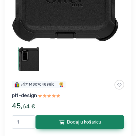
v1|711480704898|0
plt-design
45
,
64
€
Dodaj u košaricu