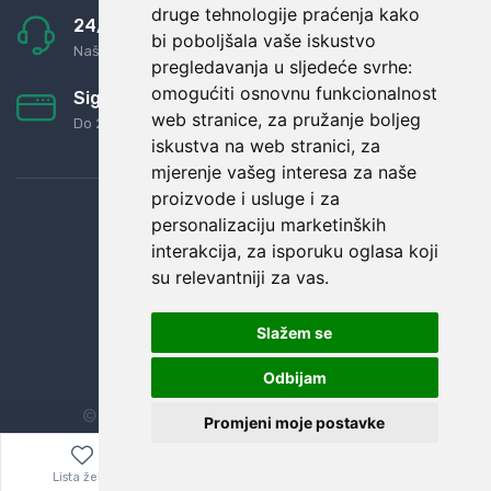
druge tehnologije praćenja kako
24/7 odlična podrška
bi poboljšala vaše iskustvo
Naši agenti uvijek na raspolaganju
pregledavanja u sljedeće svrhe:
omogućiti osnovnu funkcionalnost
Sigurno obročno plaćanje
web stranice
,
za pružanje boljeg
Do 24 rata bez kamata
iskustva na web stranici
,
za
mjerenje vašeg interesa za naše
proizvode i usluge i za
personalizaciju marketinških
interakcija
,
za isporuku oglasa koji
su relevantniji za vas
.
Slažem se
Odbijam
© Sva prava zadržana.
Dopi grupa d.o.o.
Promjeni moje postavke
Lista želja
Izbornik
0,00
€