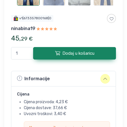
v1|673357800168|0
ninabina19
45
,
29
€
Dodaj u košaricu
Informacije
Cijena
Cijena proizvoda:
4,23
€
Cijena dostave:
37,66
€
Uvozni troškovi:
3,40
€