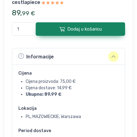
cestlapiece
89
,
99
€
Dodaj u košaricu
Informacije
Cijena
Cijena proizvoda:
75,00
€
Cijena dostave:
14,99
€
Ukupno:
89,99
€
Lokacija
PL, MAZOWIECKIE, Warszawa
Period dostave