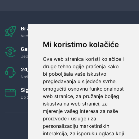
Brza i sigurna dostava
Već za nekoliko dana kod vas
Mi koristimo kolačiće
Garancija u povrat novaca
Jednostavno pravilo: Roba za novac
Ova web stranica koristi kolačiće i
druge tehnologije praćenja kako
24/7 odlična podrška
bi poboljšala vaše iskustvo
Naši agenti uvijek na raspolaganju
pregledavanja u sljedeće svrhe:
omogućiti osnovnu funkcionalnost
Sigurno obročno plaćanje
web stranice
,
za pružanje boljeg
Do 24 rata bez kamata
iskustva na web stranici
,
za
mjerenje vašeg interesa za naše
proizvode i usluge i za
personalizaciju marketinških
interakcija
,
za isporuku oglasa koji