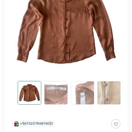
v1|673257868760|0