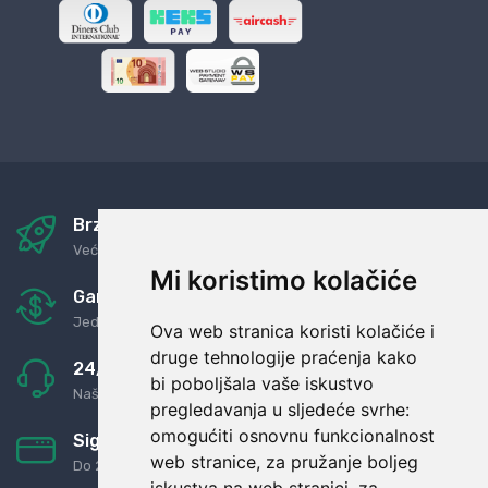
Brza i sigurna dostava
Već za nekoliko dana kod vas
Mi koristimo kolačiće
Garancija u povrat novaca
Jednostavno pravilo: Roba za novac
Ova web stranica koristi kolačiće i
druge tehnologije praćenja kako
24/7 odlična podrška
bi poboljšala vaše iskustvo
Naši agenti uvijek na raspolaganju
pregledavanja u sljedeće svrhe:
omogućiti osnovnu funkcionalnost
Sigurno obročno plaćanje
web stranice
,
za pružanje boljeg
Do 24 rata bez kamata