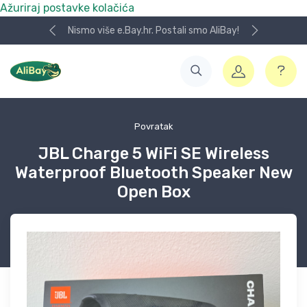
Ažuriraj postavke kolačića
Nismo više e.Bay.hr. Postali smo AliBay!
Povratak
JBL Charge 5 WiFi SE Wireless
Waterproof Bluetooth Speaker New
Open Box