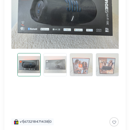
v1|673218471438|0