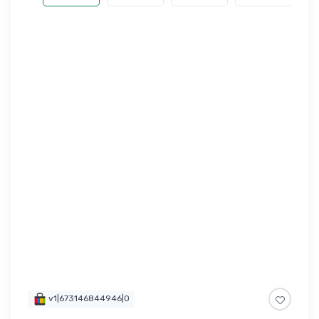
v1|673146844946|0