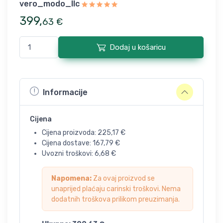
vero_modo_llc
399
,
63
€
Dodaj u košaricu
Informacije
Cijena
Cijena proizvoda:
225,17
€
Cijena dostave:
167,79
€
Uvozni troškovi:
6,68
€
Napomena:
Za ovaj proizvod se
unaprijed plaćaju carinski troškovi. Nema
dodatnih troškova prilikom preuzimanja.