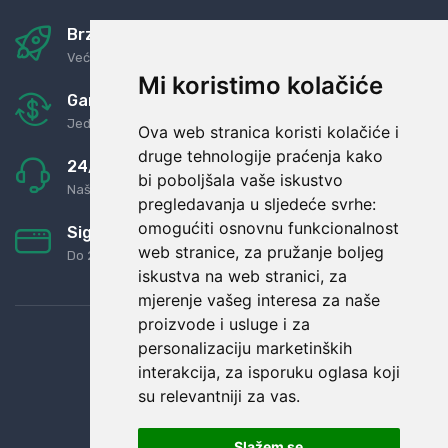
Brza i sigurna dostava
Već za nekoliko dana kod vas
Mi koristimo kolačiće
Garancija u povrat novaca
Jednostavno pravilo: Roba za novac
Ova web stranica koristi kolačiće i
druge tehnologije praćenja kako
24/7 odlična podrška
bi poboljšala vaše iskustvo
Naši agenti uvijek na raspolaganju
pregledavanja u sljedeće svrhe:
omogućiti osnovnu funkcionalnost
Sigurno obročno plaćanje
web stranice
,
za pružanje boljeg
Do 24 rata bez kamata
iskustva na web stranici
,
za
mjerenje vašeg interesa za naše
proizvode i usluge i za
personalizaciju marketinških
interakcija
,
za isporuku oglasa koji
su relevantniji za vas
.
Slažem se