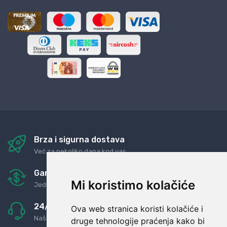
Brza i sigurna dostava
Već za nekoliko dana kod vas
Garancija u povrat novaca
Mi koristimo kolačiće
Jednostavno pravilo: Roba za novac
24/7 odlična podrška
Ova web stranica koristi kolačiće i
Naši agenti uvijek na raspolaganju
druge tehnologije praćenja kako bi