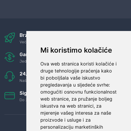
Brza i sigurna dostava
Već za nekoliko dana kod vas
Mi koristimo kolačiće
Garancija u povrat novaca
Jednostavno pravilo: Roba za novac
Ova web stranica koristi kolačiće i
druge tehnologije praćenja kako
24/7 odlična podrška
bi poboljšala vaše iskustvo
Naši agenti uvijek na raspolaganju
pregledavanja u sljedeće svrhe:
omogućiti osnovnu funkcionalnost
Sigurno obročno plaćanje
web stranice
,
za pružanje boljeg
Do 24 rata bez kamata
iskustva na web stranici
,
za
mjerenje vašeg interesa za naše
proizvode i usluge i za
personalizaciju marketinških