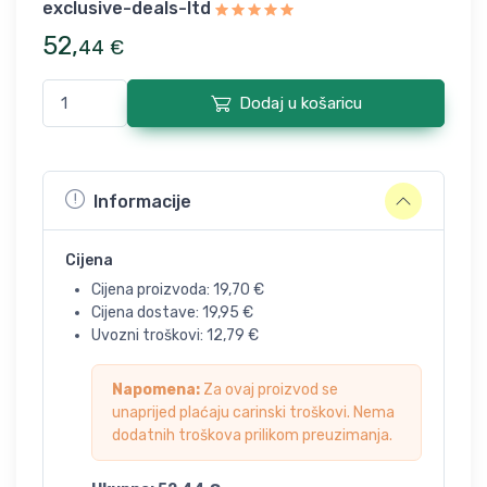
exclusive-deals-ltd
52
,
44
€
Dodaj u košaricu
Informacije
Cijena
Cijena proizvoda:
19,70
€
Cijena dostave:
19,95
€
Uvozni troškovi:
12,79
€
Napomena:
Za ovaj proizvod se
unaprijed plaćaju carinski troškovi. Nema
dodatnih troškova prilikom preuzimanja.