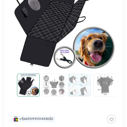
v1|669099094580|0