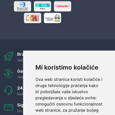
Brza i sigurna dostava
Već za nekoliko dana kod vas
Mi koristimo kolačiće
Garancija u povrat novaca
Jednostavno pravilo: Roba za novac
Ova web stranica koristi kolačiće i
druge tehnologije praćenja kako
24/7 odlična podrška
bi poboljšala vaše iskustvo
Naši agenti uvijek na raspolaganju
pregledavanja u sljedeće svrhe:
omogućiti osnovnu funkcionalnost
Sigurno obročno plaćanje
web stranice
,
za pružanje boljeg
Do 24 rata bez kamata