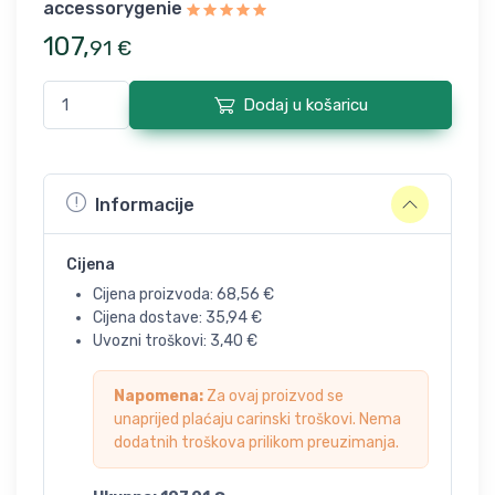
accessorygenie
107
,
91
€
Dodaj u košaricu
Informacije
Cijena
Cijena proizvoda:
68,56
€
Cijena dostave:
35,94
€
Uvozni troškovi:
3,40
€
Napomena:
Za ovaj proizvod se
unaprijed plaćaju carinski troškovi. Nema
dodatnih troškova prilikom preuzimanja.