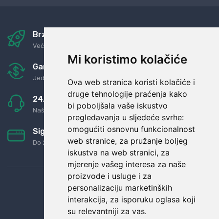
Brza i sigurna dostava
Već za nekoliko dana kod vas
Mi koristimo kolačiće
Garancija u povrat novaca
Jednostavno pravilo: Roba za novac
Ova web stranica koristi kolačiće i
druge tehnologije praćenja kako
24/7 odlična podrška
bi poboljšala vaše iskustvo
Naši agenti uvijek na raspolaganju
pregledavanja u sljedeće svrhe:
omogućiti osnovnu funkcionalnost
Sigurno obročno plaćanje
web stranice
,
za pružanje boljeg
Do 24 rata bez kamata
iskustva na web stranici
,
za
mjerenje vašeg interesa za naše
proizvode i usluge i za
personalizaciju marketinških
interakcija
,
za isporuku oglasa koji
su relevantniji za vas
.