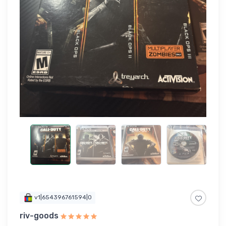
v1|654396761594|0
riv-goods